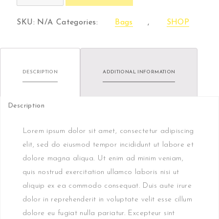
Leather
Bag
SKU:
N/A
Categories:
Bags
,
SHOP
quantity
DESCRIPTION
ADDITIONAL INFORMATION
Description
Lorem ipsum dolor sit amet, consectetur adipiscing
elit, sed do eiusmod tempor incididunt ut labore et
dolore magna aliqua. Ut enim ad minim veniam,
quis nostrud exercitation ullamco laboris nisi ut
aliquip ex ea commodo consequat. Duis aute irure
dolor in reprehenderit in voluptate velit esse cillum
dolore eu fugiat nulla pariatur. Excepteur sint